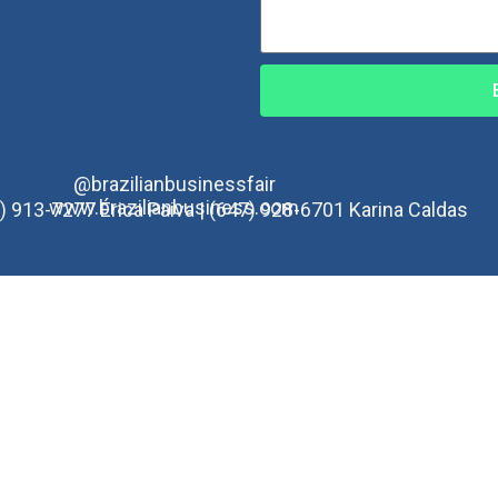
@brazilianbusinessfair
www.brazilianbusiness.com
) 913-7277 Érica Paiva | (647) 928-6701 Karina Caldas